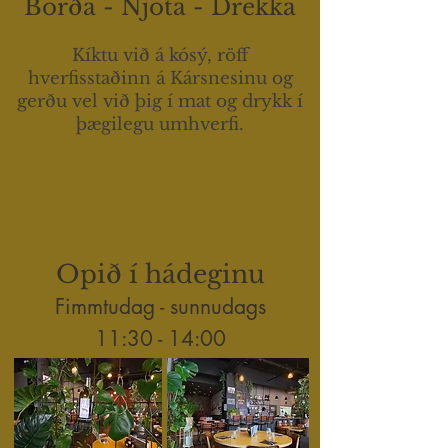
Borða - Njóta - Drekka
Kíktu við á kósý, röff
hverfisstaðinn á Kársnesinu og
gerðu vel við þig í mat og drykk í
þægilegu umhverfi.
Opið í hádeginu
Fimmtudag - sunnudags
11:30 - 14:00