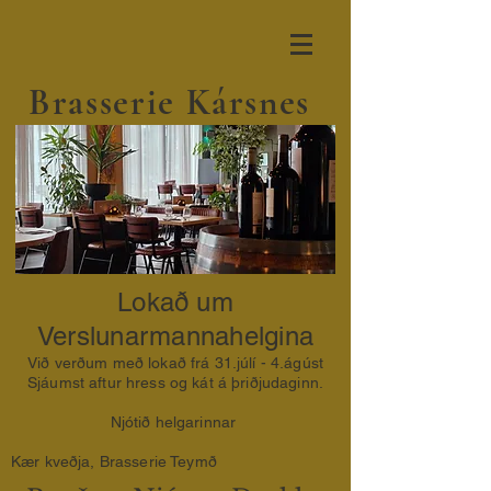
Brasserie Kársnes
Lokað um
Verslunarmannahelgina
Við verðum með lokað frá 31.júlí - 4.ágúst
Sjáumst aftur hress og kát á þriðjudaginn.
Njótið helgarinnar
Kær kveðja, Brasserie Teymð