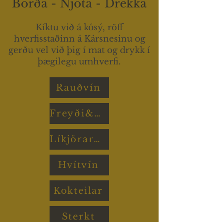
Borða - Njóta - Drekka
Kíktu við á kósý, röff
hverfisstaðinn á Kársnesinu og
gerðu vel við þig í mat og drykk í
þægilegu umhverfi.
Rauðvín
Freyði&Rósavín
Líkjörar&Snafsar
Hvítvín
Kokteilar
Sterkt