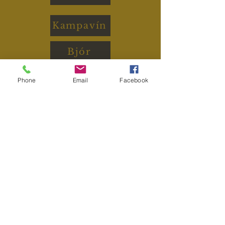
Kampavín
Bjór
Phone
Email
Facebook
Brasserie Kársnes
info@brasseriekarsnes.is
517-2020