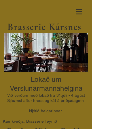
Brasserie Kársnes
Lokað um
Verslunarmannahelgina
Við verðum með lokað frá 31.júlí - 4.ágúst
Sjáumst aftur hress og kát á þriðjudaginn.
Njótið helgarinnar
Kær kveðja, Brasserie Teymð