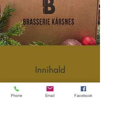
Innihald
Laxá rauðvínsflaska
Phone
Email
Facebook
Reyktur lax
Grafinn lax
Graflaxsósa