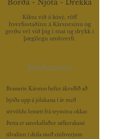
Borða - Njóta - Drekka
Kíktu við á kósý, röff
hverfisstaðinn á Kársnesinu og
gerðu vel við þig í mat og drykk í
þægilegu umhverfi.
Jólakassinn
Brasserie Kársnes hefur ákveðið að
bjóða upp á jólakassa í ár með
sérvöldu lostæti frá teyminu okkar.
Þetta er sannkallaður sælkerakassi
tilvalinn í
deila með einhverjum