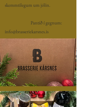
skemmtilegum um jólin.
Pantið í gegnum:
info@brasseriekarsnes.is