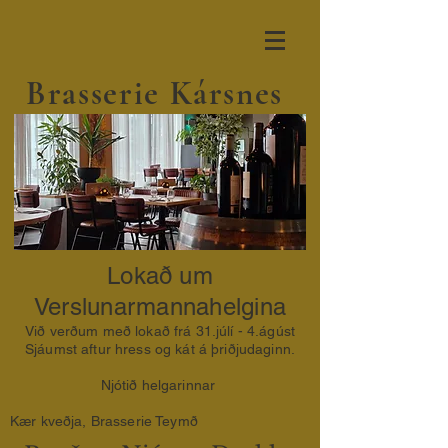
Brasserie Kársnes
Lokað um
Verslunarmannahelgina
Við verðum með lokað frá 31.júlí - 4.ágúst
Sjáumst aftur hress og kát á þriðjudaginn.
Njótið helgarinnar
Kær kveðja, Brasserie Teymð